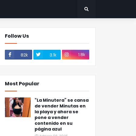
Follow Us
1.8k
82k
3.1k
Most Popular
“La Minutera” se cansa
de vender Minutas en
la playa y ahora se
pone a vender
contenido en su
página azul