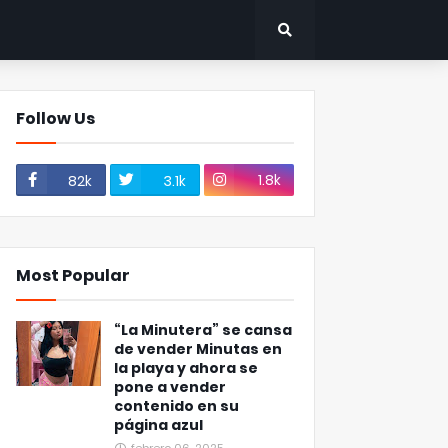
Follow Us
1.8k
82k
3.1k
Most Popular
“La Minutera” se cansa
de vender Minutas en
la playa y ahora se
pone a vender
contenido en su
página azul