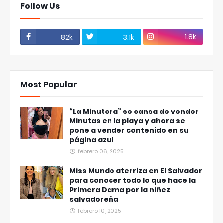
Follow Us
1.8k
82k
3.1k
Most Popular
“La Minutera” se cansa de vender
Minutas en la playa y ahora se
pone a vender contenido en su
página azul
febrero 06, 2025
Miss Mundo aterriza en El Salvador
para conocer todo lo que hace la
Primera Dama por la niñez
salvadoreña
febrero 10, 2025