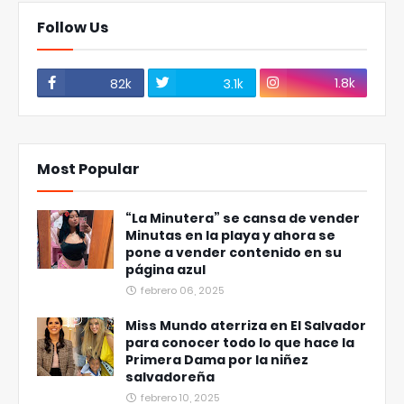
Follow Us
1.8k
82k
3.1k
Most Popular
“La Minutera” se cansa de vender
Minutas en la playa y ahora se
pone a vender contenido en su
página azul
febrero 06, 2025
Miss Mundo aterriza en El Salvador
para conocer todo lo que hace la
Primera Dama por la niñez
salvadoreña
febrero 10, 2025