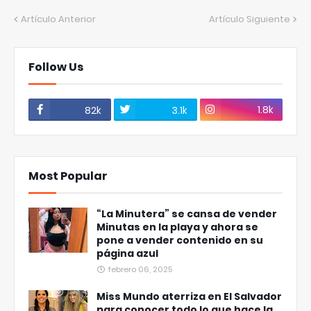
Artículo Anterior
Artículo Siguiente
Follow Us
1.8k
82k
3.1k
Most Popular
“La Minutera” se cansa de vender
Minutas en la playa y ahora se
pone a vender contenido en su
página azul
febrero 06, 2025
Miss Mundo aterriza en El Salvador
para conocer todo lo que hace la