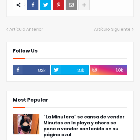
Artículo Anterior
Artículo Siguiente
Follow Us
1.8k
82k
3.1k
Most Popular
“La Minutera” se cansa de vender
Minutas en la playa y ahora se
pone a vender contenido en su
página azul