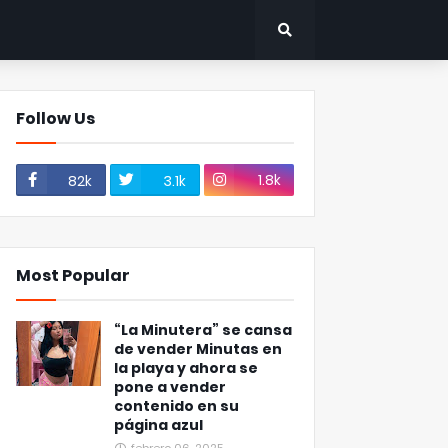
Follow Us
1.8k
82k
3.1k
Most Popular
“La Minutera” se cansa
de vender Minutas en
la playa y ahora se
pone a vender
contenido en su
página azul