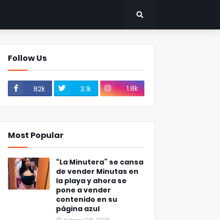
Follow Us
1.8k
82k
3.1k
Most Popular
“La Minutera” se cansa
de vender Minutas en
la playa y ahora se
pone a vender
contenido en su
página azul