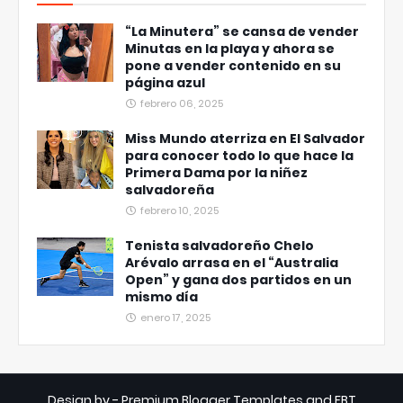
“La Minutera” se cansa de vender
Minutas en la playa y ahora se
pone a vender contenido en su
página azul
febrero 06, 2025
Miss Mundo aterriza en El Salvador
para conocer todo lo que hace la
Primera Dama por la niñez
salvadoreña
febrero 10, 2025
Tenista salvadoreño Chelo
Arévalo arrasa en el “Australia
Open” y gana dos partidos en un
mismo día
enero 17, 2025
Design by -
Premium Blogger Templates
and
FBT