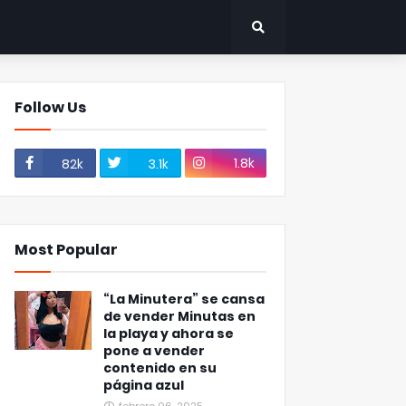
Follow Us
1.8k
82k
3.1k
Most Popular
“La Minutera” se cansa
de vender Minutas en
la playa y ahora se
pone a vender
contenido en su
página azul