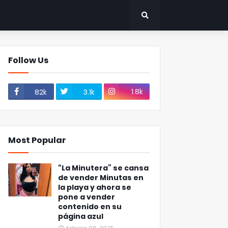
Follow Us
1.8k
82k
3.1k
Most Popular
“La Minutera” se cansa
de vender Minutas en
la playa y ahora se
pone a vender
contenido en su
página azul