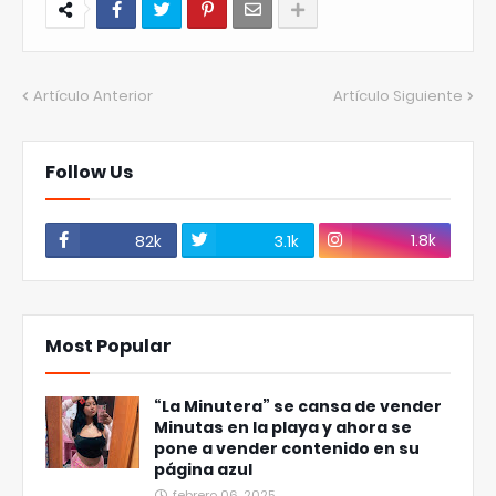
Artículo Anterior
Artículo Siguiente
Follow Us
1.8k
82k
3.1k
Most Popular
“La Minutera” se cansa de vender
Minutas en la playa y ahora se
pone a vender contenido en su
página azul
febrero 06, 2025