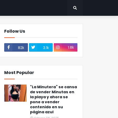
Follow Us
1.8k
82k
3.1k
Most Popular
“La Minutera” se cansa
de vender Minutas en
la playa y ahora se
pone a vender
contenido en su
página azul