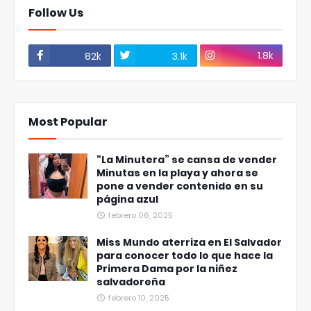
Follow Us
1.8k
82k
3.1k
Most Popular
“La Minutera” se cansa de vender
Minutas en la playa y ahora se
pone a vender contenido en su
página azul
febrero 06, 2025
Miss Mundo aterriza en El Salvador
para conocer todo lo que hace la
Primera Dama por la niñez
salvadoreña
febrero 10, 2025