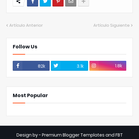
Artículo Anterior
Artículo Siguiente
Follow Us
1.8k
82k
3.1k
Most Popular
Design by -
Premium Blogger Templates
and
FBT