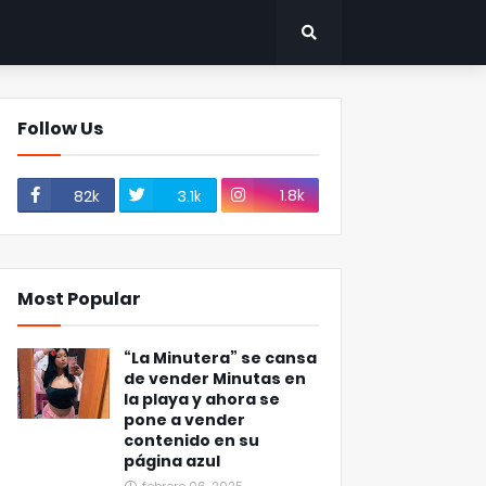
Follow Us
1.8k
82k
3.1k
Most Popular
“La Minutera” se cansa
de vender Minutas en
la playa y ahora se
pone a vender
contenido en su
página azul