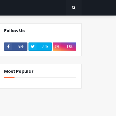
Follow Us
1.8k
82k
3.1k
Most Popular