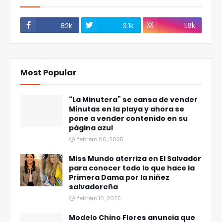
1.8k
82k
3.1k
Most Popular
“La Minutera” se cansa de vender
Minutas en la playa y ahora se
pone a vender contenido en su
página azul
febrero 06, 2025
Miss Mundo aterriza en El Salvador
para conocer todo lo que hace la
Primera Dama por la niñez
salvadoreña
febrero 10, 2025
Modelo Chino Flores anuncia que