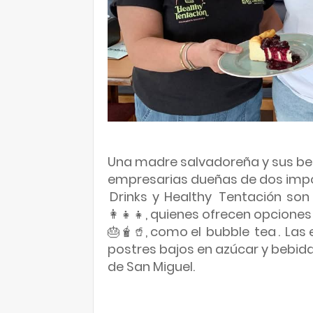
Una madre salvadoreña y sus bell
empresarias dueñas de dos impor
Drinks
y
Healthy
Tentación
son 
👩‍👧‍👧, quienes ofrecen opcion
🎂🧋🥤, como el
bubble
tea
.
Las 
postres bajos en azúcar y bebida
de San Miguel.