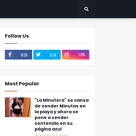
Follow Us
1.8k
82k
3.1k
Most Popular
“La Minutera” se cansa
de vender Minutas en
la playa y ahora se
pone a vender
contenido en su
página azul