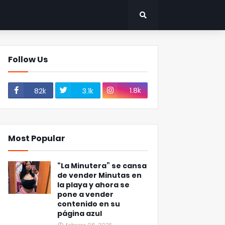
Follow Us
1.8k
82k
3.1k
Most Popular
“La Minutera” se cansa
de vender Minutas en
la playa y ahora se
pone a vender
contenido en su
página azul